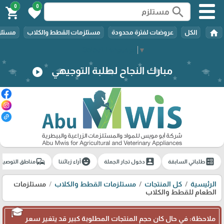
0
0
search
shopping_cart
favorite
home
الكل
عروضات لفترة محدودة
مستلزمات القطط والكلاب
مستلزم
Select Language
▼
مبارك النجاح لطلبة التوجيهي
play_circle
commute
emoji_emotions
account_box
ballot
طلباتي السابقة
دخول تجار الجملة
آراء زبائننا
مناطق التوصيل
الرئيسية
كل المنتجات
مستلزمات القطط والكلاب
مستلزمات
الطعام للقطط والكلاب
ملاحظة: في حال كان حجم المنتجات المطلوبة كبير قد يتغير سعر