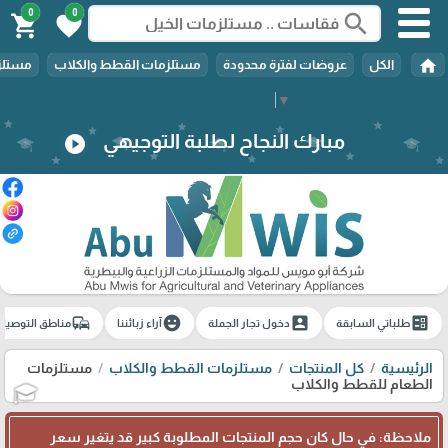
0
0
search
shopping_cart
favorite
home
الكل
عروضات لفترة محدودة
مستلزمات القطط والكلاب
مستلزم
Select Language
▼
مبارك النجاح لطلبة التوجيهي
play_circle
commute
emoji_emotions
account_box
ballot
طلباتي السابقة
دخول تجار الجملة
آراء زبائننا
مناطق التوصيل
الرئيسية
كل المنتجات
مستلزمات القطط والكلاب
مستلزمات
الطعام للقطط والكلاب
🎓
ملاحظة: في حال كان حجم المنتجات المطلوبة كبير قد يتغير سعر