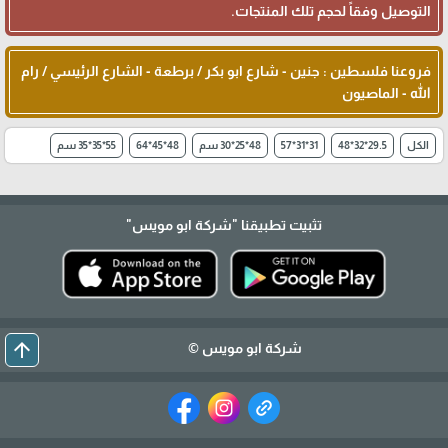
التوصيل وفقاً لحجم تلك المنتجات.
فروعنا فلسطين : جنين - شارع ابو بكر / برطعة - الشارع الرئيسي / رام
الله - الماصيون
الكل
29.5*32*48
31*31*57
48*25*30 سم
48*45*64
55*35*35 سم
تثبيت تطبيقنا
"شركة ابو مويس"
arrow_upward
شركة ابو مويس ©