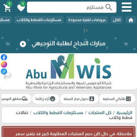
0
0
search
shopping_cart
favorite
home
الكل
عروضات لفترة محدودة
مستلزمات القطط والكلاب
مستلزم
Select Language
▼
مبارك النجاح لطلبة التوجيهي
play_circle
🎓
commute
emoji_emotions
account_box
ballot
طلباتي السابقة
دخول تجار الجملة
آراء زبائننا
مناطق التوصيل
الرئيسية
كل المنتجات
مستلزمات القطط والكلاب
نقالات
قطط وكلاب
ملاحظة: في حال كان حجم المنتجات المطلوبة كبير قد يتغير سعر