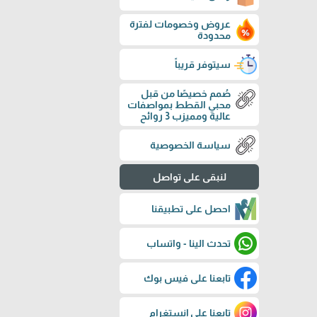
عروض وخصومات لفترة
محدودة
سيتوفر قريباً
صُمم خصيصًا من قبل
محبي القطط بمواصفات
عالية ومميزب 3 روائح
سياسة الخصوصية
لنبقى على تواصل
احصل على تطبيقنا
تحدث الينا - واتساب
تابعنا على فيس بوك
تابعنا على إنستغرام