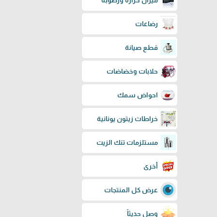
ميزان حرارة ورطوبة
رضاعات
قطع صيانة
حلابات وخضاضات
احواض سمك
خراطات زيتون يونانية
مستلزمات تنك الزيت
أخرى
عرض كل المنتجات
وصل حديثاً