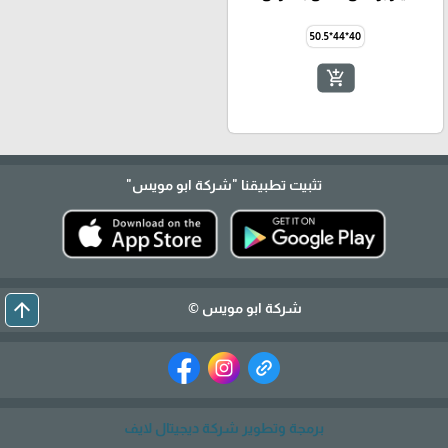
40*44*50.5
add_shopping_cart
تثبيت تطبيقنا
"شركة ابو مويس"
arrow_upward
شركة ابو مويس ©
برمجة وتطوير شركة ديجيتال لايف