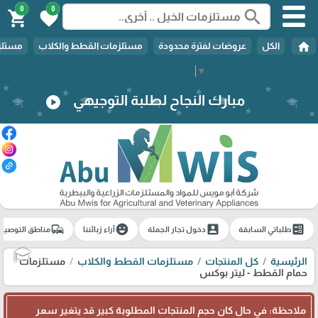
0
0
search
shopping_cart
favorite
home
الكل
عروضات لفترة محدودة
مستلزمات القطط والكلاب
مستلزم
Select Language
▼
مبارك النجاح لطلبة التوجيهي
play_circle
commute
emoji_emotions
account_box
ballot
طلباتي السابقة
دخول تجار الجملة
آراء زبائننا
مناطق التوصيل
الرئيسية
كل المنتجات
مستلزمات القطط والكلاب
مستلزمات
🎓
حمام القطط - ليتر بوكس
ملاحظة: في حال كان حجم المنتجات المطلوبة كبير قد يتغير سعر