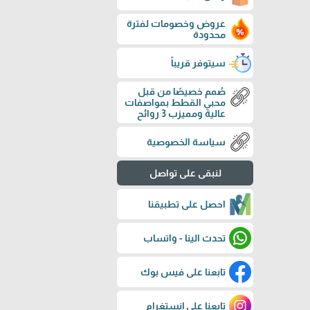
عروض وخصومات لفترة
محدودة
سيتوفر قريباً
صُمم خصيصًا من قبل
محبي القطط بمواصفات
عالية ومميزب 3 روائح
سياسة الخصوصية
لنبقى على تواصل
احصل على تطبيقنا
تحدث الينا - واتساب
تابعنا على فيس بوك
تابعنا على إنستغرام