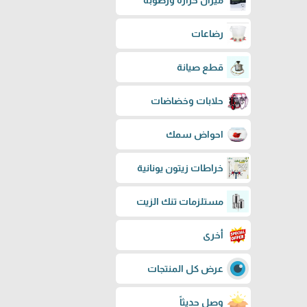
ميزان حرارة ورطوبة
رضاعات
قطع صيانة
حلابات وخضاضات
احواض سمك
خراطات زيتون يونانية
مستلزمات تنك الزيت
أخرى
عرض كل المنتجات
وصل حديثاً