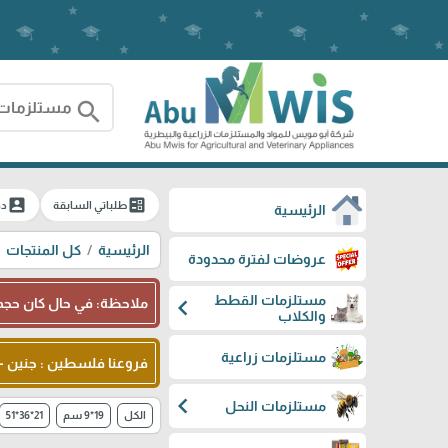
search
account_box
ballot
طلباتي السابقة
دخ
الرئيسية
الرئيسية
كل المنتجات
عروضات لفترة محدودة
مستلزمات القطط
chevron_left
ملاحظة: في حال كان حجم 
والكلاب
مستلزمات زراعية
فروعنا فلسطين : جنين - شا
chevron_left
مستلزمات النحل
الكل
19*9 سم
21*36*51