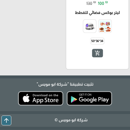
₪
₪
130
100
ليتر بوكس فضائي للقطط
34*36*50
add_shopping_cart
تثبيت تطبيقنا
"شركة ابو مويس"
arrow_upward
شركة ابو مويس ©