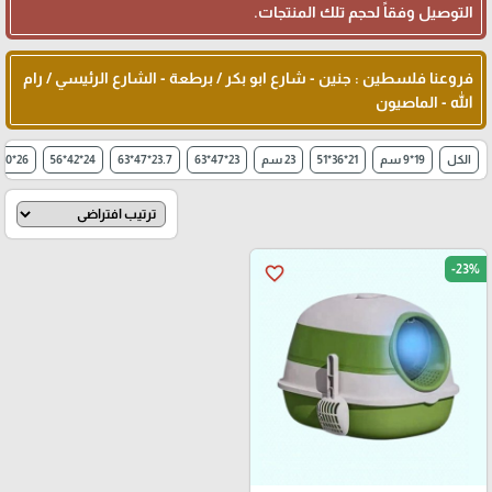
التوصيل وفقاً لحجم تلك المنتجات.
فروعنا فلسطين : جنين - شارع ابو بكر / برطعة - الشارع الرئيسي / رام
الله - الماصيون
الكل
19*9 سم
21*36*51
23 سم
23*47*63
23.7*47*63
24*42*56
26*10 سم
-23%
favorite_border