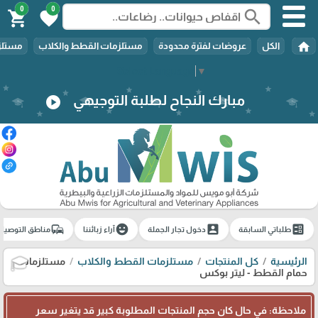
0
0
search
shopping_cart
favorite
home
الكل
عروضات لفترة محدودة
مستلزمات القطط والكلاب
مستلزم
Select Language
▼
مبارك النجاح لطلبة التوجيهي
play_circle
commute
emoji_emotions
account_box
ballot
طلباتي السابقة
دخول تجار الجملة
آراء زبائننا
مناطق التوصيل
الرئيسية
كل المنتجات
مستلزمات القطط والكلاب
مستلزمات
حمام القطط - ليتر بوكس
🎓
ملاحظة: في حال كان حجم المنتجات المطلوبة كبير قد يتغير سعر