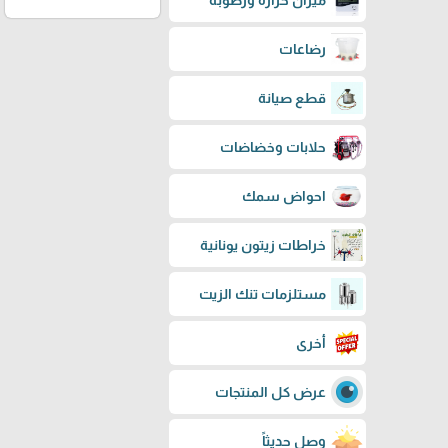
ميزان حرارة ورطوبة
رضاعات
قطع صيانة
حلابات وخضاضات
احواض سمك
خراطات زيتون يونانية
مستلزمات تنك الزيت
أخرى
عرض كل المنتجات
وصل حديثاً