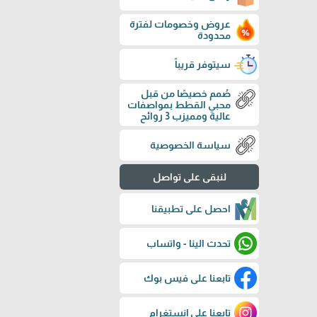
عروض وخصومات لفترة
محدودة
سيتوفر قريباً
صُمم خصيصًا من قبل
محبي القطط بمواصفات
عالية ومميزب 3 روائح
سياسة الخصوصية
لنبقى على تواصل
احصل على تطبيقنا
تحدث الينا - واتساب
تابعنا على فيس بوك
تابعنا على إنستغرام