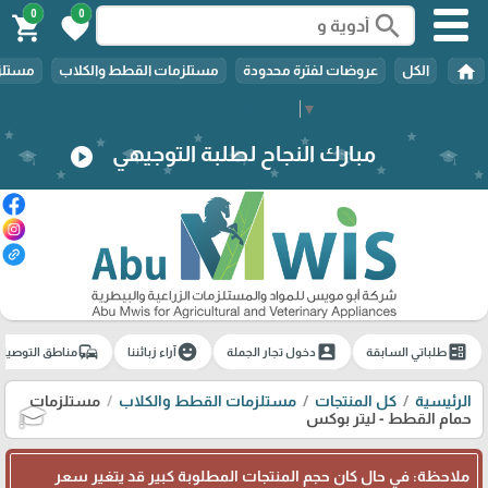
0
0
search
shopping_cart
favorite
home
الكل
عروضات لفترة محدودة
مستلزمات القطط والكلاب
مستلزم
Select Language
▼
مبارك النجاح لطلبة التوجيهي
play_circle
commute
emoji_emotions
account_box
ballot
طلباتي السابقة
دخول تجار الجملة
آراء زبائننا
مناطق التوصيل
الرئيسية
كل المنتجات
مستلزمات القطط والكلاب
مستلزمات
حمام القطط - ليتر بوكس
🎓
ملاحظة: في حال كان حجم المنتجات المطلوبة كبير قد يتغير سعر