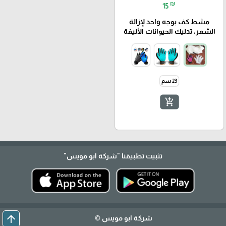
₪
15
مشط كف بوجه واحد لإزالة
الشعر، تدليك الحيوانات الأليفة
23 سم
add_shopping_cart
تثبيت تطبيقنا
"شركة ابو مويس"
arrow_upward
شركة ابو مويس ©