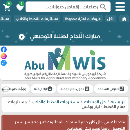
0
0
search
shopping_cart
favorite
home
الكل
عروضات لفترة محدودة
مستلزمات القطط والكلاب
مستلزم
مبارك النجاح لطلبة التوجيهي
play_circle
commute
emoji_emotions
account_box
ballot
طلباتي السابقة
دخول تجار الجملة
آراء زبائننا
مناطق التوصيل
🎓
الرئيسية
كل المنتجات
مستلزمات القطط والكلاب
مستلزمات
حمام القطط - ليتر بوكس
ملاحظة: في حال كان حجم المنتجات المطلوبة كبير قد يتغير سعر
التوصيل وفقاً لحجم تلك المنتجات.