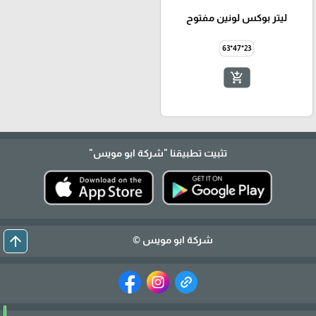
ليتر بوكس لونين مفتوح
23*47*63
add_shopping_cart
تثبيت تطبيقنا
"شركة ابو مويس"
arrow_upward
شركة ابو مويس ©