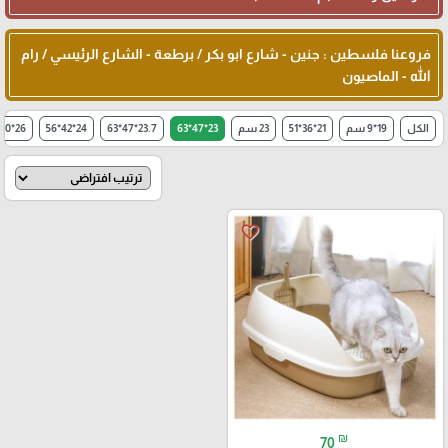
فروعنا فلسطين : جنين - شارع ابو بكر / برطعة - الشارع الرئيسي / رام
الله - الماصيون
الكل
19*9 سم
21*36*51
23 سم
23*47*63
23.7*47*63
24*42*56
26*10 سم
favorite_border
₪
70