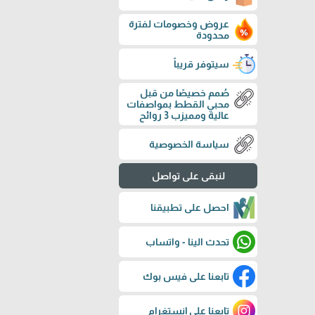
عروض وخصومات لفترة
محدودة
سيتوفر قريباً
صُمم خصيصًا من قبل
محبي القطط بمواصفات
عالية ومميزب 3 روائح
سياسة الخصوصية
لنبقى على تواصل
احصل على تطبيقنا
تحدث الينا - واتساب
تابعنا على فيس بوك
تابعنا على إنستغرام