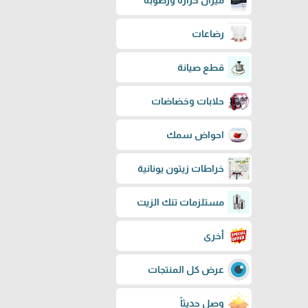
ميزان حرارة ورطوبة
رضاعات
قطع صيانة
حلابات وخضاضات
احواض سمك
خراطات زيتون يونانية
مستلزمات تنك الزيت
أخرى
عرض كل المنتجات
وصل حديثاً