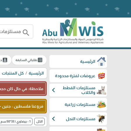
search
account_box
ballot
طلباتي السابقة
دخ
الرئيسية
الرئيسية
كل المنتجات
عروضات لفترة محدودة
مستلزمات القطط
chevron_left
ملاحظة: في حال كان حجم 
والكلاب
مستلزمات زراعية
فروعنا فلسطين : جنين - شا
chevron_left
مستلزمات النحل
الكل
1 - بيضاوي ( 33*50 سم )