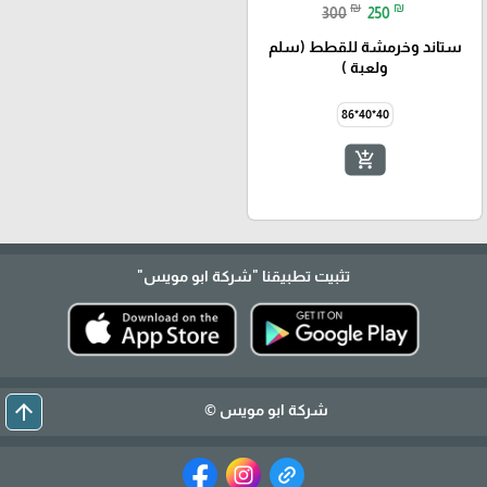
₪
₪
300
250
ستاند وخرمشة للقطط (سلم
ولعبة )
40*40*86
add_shopping_cart
تثبيت تطبيقنا
"شركة ابو مويس"
arrow_upward
شركة ابو مويس ©