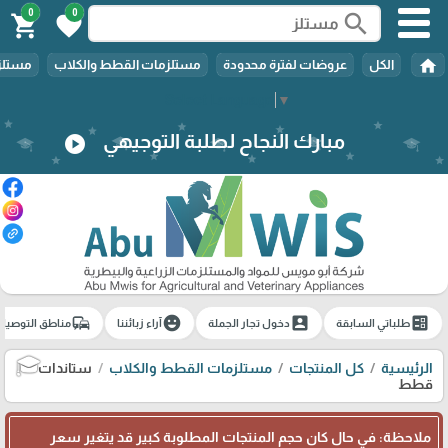
0
0
search
shopping_cart
favorite
home
الكل
عروضات لفترة محدودة
مستلزمات القطط والكلاب
مستلزم
Select Language
▼
مبارك النجاح لطلبة التوجيهي
play_circle
commute
emoji_emotions
account_box
ballot
طلباتي السابقة
دخول تجار الجملة
آراء زبائننا
مناطق التوصيل
الرئيسية
كل المنتجات
مستلزمات القطط والكلاب
ستاندات
🎓
قطط
ملاحظة: في حال كان حجم المنتجات المطلوبة كبير قد يتغير سعر