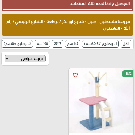
التوصيل وفقاً لحجم تلك المنتجات.
فروعنا فلسطين : جنين - شارع ابو بكر / برطعة - الشارع الرئيسي / رام
الله - الماصيون
الكل
1 - بيضاوي ( 33*50 سم )
145 سم
17*25
190 سم
2- بيضاوي (60سم )
-16%
favorite_border