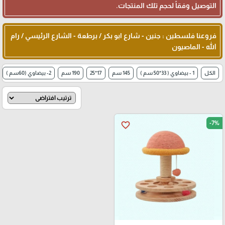
التوصيل وفقاً لحجم تلك المنتجات.
فروعنا فلسطين : جنين - شارع ابو بكر / برطعة - الشارع الرئيسي / رام
الله - الماصيون
الكل
1 - بيضاوي ( 33*50 سم )
145 سم
17*25
190 سم
2- بيضاوي (60سم )
-7%
favorite_border