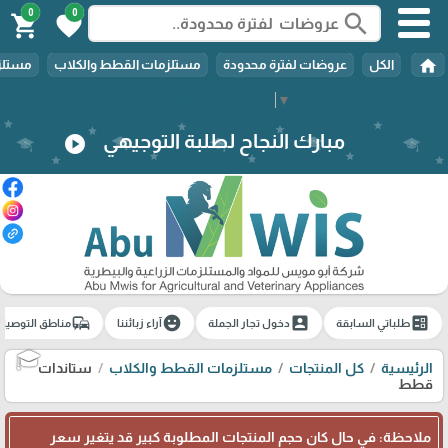
0
0
search
shopping_cart
favorite
home
الكل
عروضات لفترة محدودة
مستلزمات القطط والكلاب
مستلزم
Select Language
▼
مبارك النجاح لطلبة التوجيهي
play_circle
commute
emoji_emotions
account_box
ballot
طلباتي السابقة
دخول تجار الجملة
آراء زبائننا
مناطق التوصيل
الرئيسية
كل المنتجات
مستلزمات القطط والكلاب
ستاندات
🎓
قطط
ملاحظة: في حال كان حجم المنتجات المطلوبة كبير قد يتغير سعر