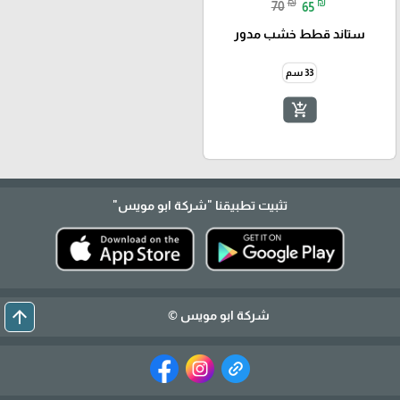
₪
₪
70
65
ستاند قطط خشب مدور
33 سم
add_shopping_cart
تثبيت تطبيقنا
"شركة ابو مويس"
arrow_upward
شركة ابو مويس ©