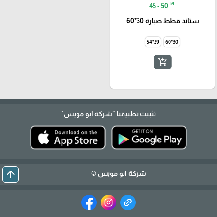
₪
45 - 50
ستاند قطط صبارة 30*60
29*54
30*60
add_shopping_cart
تثبيت تطبيقنا
"شركة ابو مويس"
arrow_upward
شركة ابو مويس ©