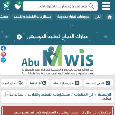
0
0
search
shopping_cart
favorite
home
الكل
عروضات لفترة محدودة
مستلزمات القطط والكلاب
مستلزم
Select Language
▼
مبارك النجاح لطلبة التوجيهي
play_circle
commute
emoji_emotions
account_box
ballot
طلباتي السابقة
دخول تجار الجملة
آراء زبائننا
مناطق التوصيل
الرئيسية
كل المنتجات
مستلزمات القطط والكلاب
ستاندات
🎓
قطط
ملاحظة: في حال كان حجم المنتجات المطلوبة كبير قد يتغير سعر