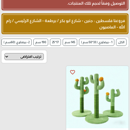
التوصيل وفقاً لحجم تلك المنتجات.
فروعنا فلسطين : جنين - شارع ابو بكر / برطعة - الشارع الرئيسي / رام
الله - الماصيون
الكل
1 - بيضاوي ( 33*50 سم )
145 سم
17*25
190 سم
2- بيضاوي (60سم )
favorite_border