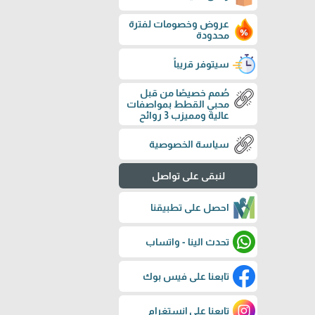
عروض وخصومات لفترة
محدودة
سيتوفر قريباً
صُمم خصيصًا من قبل
محبي القطط بمواصفات
عالية ومميزب 3 روائح
سياسة الخصوصية
لنبقى على تواصل
احصل على تطبيقنا
تحدث الينا - واتساب
تابعنا على فيس بوك
تابعنا على إنستغرام