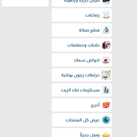
ميزان حرارة ورطوبة
رضاعات
قطع صيانة
حلابات وخضاضات
احواض سمك
خراطات زيتون يونانية
مستلزمات تنك الزيت
أخرى
عرض كل المنتجات
وصل حديثاً