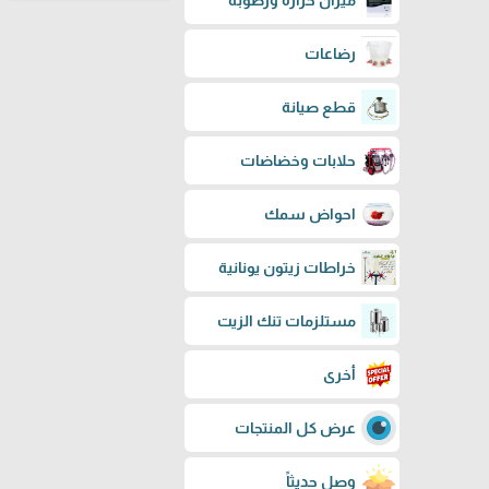
ميزان حرارة ورطوبة
رضاعات
قطع صيانة
حلابات وخضاضات
احواض سمك
خراطات زيتون يونانية
مستلزمات تنك الزيت
أخرى
عرض كل المنتجات
وصل حديثاً