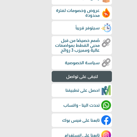
عروض وخصومات لفترة
محدودة
سيتوفر قريباً
صُمم خصيصًا من قبل
محبي القطط بمواصفات
عالية ومميزب 3 روائح
سياسة الخصوصية
لنبقى على تواصل
احصل على تطبيقنا
تحدث الينا - واتساب
تابعنا على فيس بوك
تابعنا على إنستغرام