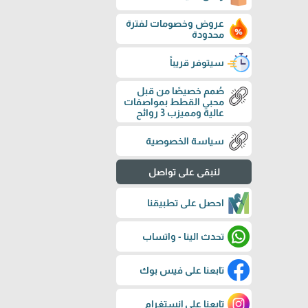
عروض وخصومات لفترة
محدودة
سيتوفر قريباً
صُمم خصيصًا من قبل
محبي القطط بمواصفات
عالية ومميزب 3 روائح
سياسة الخصوصية
لنبقى على تواصل
احصل على تطبيقنا
تحدث الينا - واتساب
تابعنا على فيس بوك
تابعنا على إنستغرام