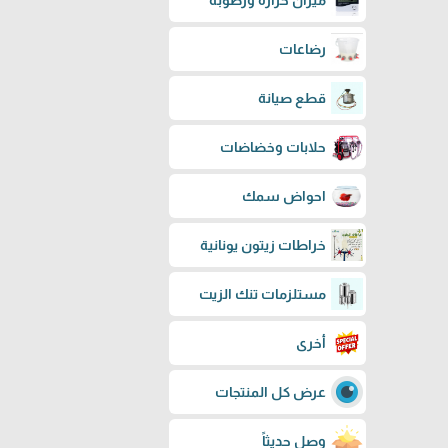
ميزان حرارة ورطوبة
رضاعات
قطع صيانة
حلابات وخضاضات
احواض سمك
خراطات زيتون يونانية
مستلزمات تنك الزيت
أخرى
عرض كل المنتجات
وصل حديثاً