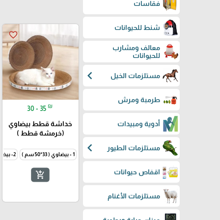
فقاسات
شنط للحيوانات
favorite_border
معالف ومشارب
للحيوانات
chevron_left
مستلزمات الخيل
طرمبة ومرش
₪
30 - 35
خداشة قطط بيضاوي
أدوية ومبيدات
(خرمشة قطط )
chevron_left
مستلزمات الطيور
1 - بيضاوي ( 33*50 سم )
2- بيضاوي (60سم )
اقفاص حيوانات
add_shopping_cart
مستلزمات الأغنام