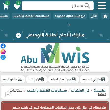
0
0
search
shopping_cart
favorite
home
الكل
عروضات لفترة محدودة
مستلزمات القطط والكلاب
مستلزم
Select Language
▼
مبارك النجاح لطلبة التوجيهي
play_circle
commute
emoji_emotions
account_box
ballot
طلباتي السابقة
دخول تجار الجملة
آراء زبائننا
مناطق التوصيل
الرئيسية
كل المنتجات
مستلزمات القطط والكلاب
ستاندات
قطط
🎓
ملاحظة: في حال كان حجم المنتجات المطلوبة كبير قد يتغير سعر