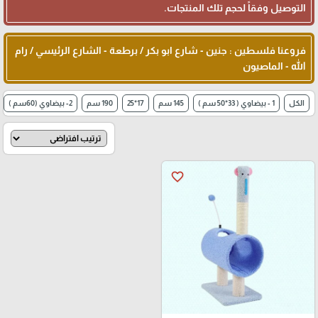
التوصيل وفقاً لحجم تلك المنتجات.
فروعنا فلسطين : جنين - شارع ابو بكر / برطعة - الشارع الرئيسي / رام
الله - الماصيون
الكل
1 - بيضاوي ( 33*50 سم )
145 سم
17*25
190 سم
2- بيضاوي (60سم )
favorite_border