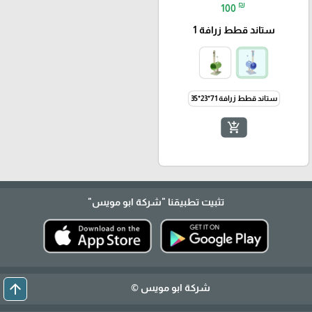
₪
100
ستاند قطط زرافة 1
ستاند قطط زرافة 71*23*35
add_shopping_cart
تثبيت تطبيقنا
"شركة ابو مويس"
arrow_upward
شركة ابو مويس ©