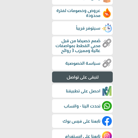
عروض وخصومات لفترة
محدودة
سيتوفر قريباً
صُمم خصيصًا من قبل
محبي القطط بمواصفات
عالية ومميزب 3 روائح
سياسة الخصوصية
لنبقى على تواصل
احصل على تطبيقنا
تحدث الينا - واتساب
تابعنا على فيس بوك
تابعنا على إنستغرام