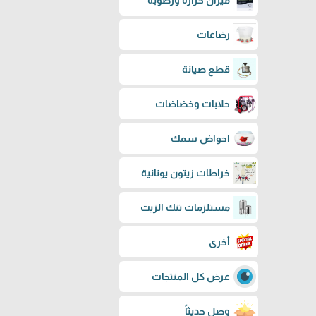
ميزان حرارة ورطوبة
رضاعات
قطع صيانة
حلابات وخضاضات
احواض سمك
خراطات زيتون يونانية
مستلزمات تنك الزيت
أخرى
عرض كل المنتجات
وصل حديثاً