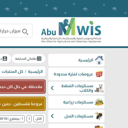
search
account_box
ballot
طلباتي السابقة
دخ
الرئيسية
الرئيسية
كل المنتجات
عروضات لفترة محدودة
مستلزمات القطط
chevron_left
ملاحظة: في حال كان حجم 
والكلاب
مستلزمات زراعية
فروعنا فلسطين : جنين - شا
chevron_left
مستلزمات النحل
الكل
1
1 - بيضاوي ( 33*50 سم )